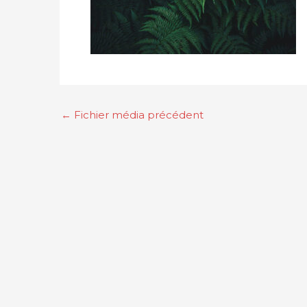
Navigation
←
Fichier média précédent
des
articles