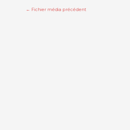
Navigation
←
Fichier média précédent
des
articles