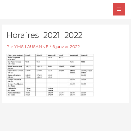
Aller
Men
au
contenu
princ
Horaires_2021_2022
Par
YMS LAUSANNE
/
6 janvier 2022