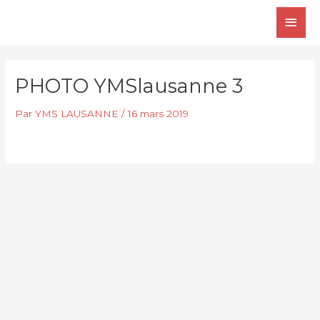
Aller
Men
au
contenu
princ
PHOTO YMSlausanne 3
Par
YMS LAUSANNE
/
16 mars 2019