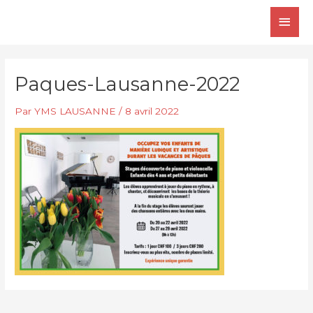
Aller
Men
au
contenu
princ
Paques-Lausanne-2022
Par
YMS LAUSANNE
/
8 avril 2022